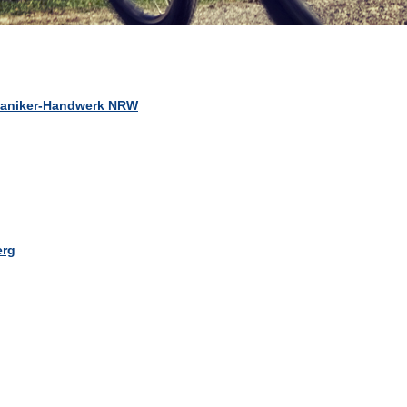
haniker-Handwerk NRW
erg